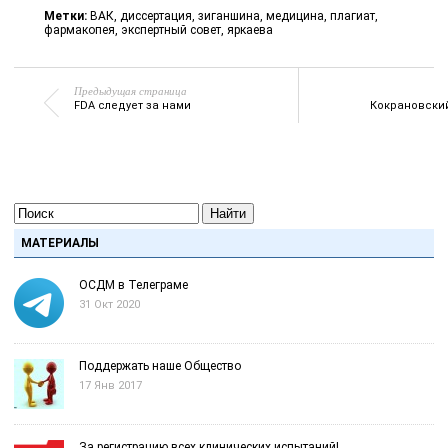
Метки:
ВАК
,
диссертация
,
зиганшина
,
медицина
,
плагиат
,
фармакопея
,
экспертный совет
,
яркаева
Предыдущая страница
FDA следует за нами
Кокрановски
Найти
МАТЕРИАЛЫ
ОСДМ в Телеграме
31 Окт 2020
Поддержать наше Общество
17 Янв 2017
За регистрацию всех клинических испытаний!