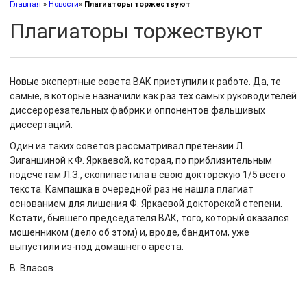
Главная
»
Новости
»
Плагиаторы торжествуют
Плагиаторы торжествуют
Новые экспертные совета ВАК приступили к работе. Да, те
самые, в которые назначили как раз тех самых руководителей
диссерорезательных фабрик и оппонентов фальшивых
диссертаций.
Один из таких советов рассматривал претензии Л.
Зиганшиной к Ф. Яркаевой, которая, по приблизительным
подсчетам Л.З., скопипастила в свою докторскую 1/5 всего
текста. Кампашка в очередной раз не нашла плагиат
основанием для лишения Ф. Яркаевой докторской степени.
Кстати, бывшего председателя ВАК, того, который оказался
мошенником (дело об этом) и, вроде, бандитом, уже
выпустили из-под домашнего ареста.
В. Власов