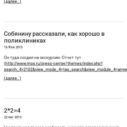
(далее…)
Собянину рассказали, как хорошо в
поликлиниках
16 Фев 2015
Он туда сходил на экскурсию. Отчет тут
(
http://www.mos.ru/press-center/themes/index.php?
search_4=2102&view_mode_4=tag_search&view_module_4=anyw
(далее…)
2*2=4
22 Авг 2013