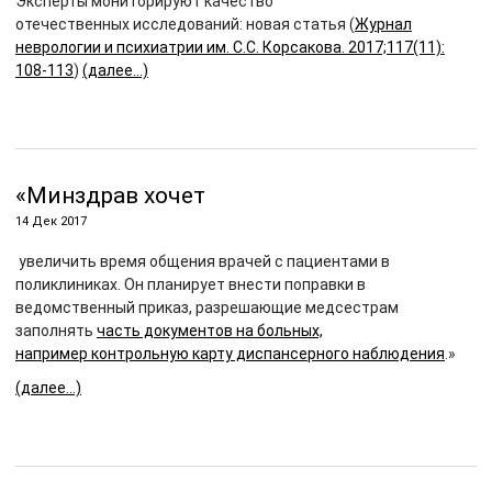
Эксперты мониторируют качество
отечественных исследований: новая статья (
Журнал
неврологии и психиатрии им. С.С. Корсакова. 2017;117(11):
108-113
)
(далее…)
«Минздрав хочет
14 Дек 2017
увеличить время общения врачей с пациентами в
поликлиниках. Он планирует внести поправки в
ведомственный приказ, разрешающие медсестрам
заполнять
часть документов на больных,
например контрольную карту диспансерного наблюдения
.»
(далее…)