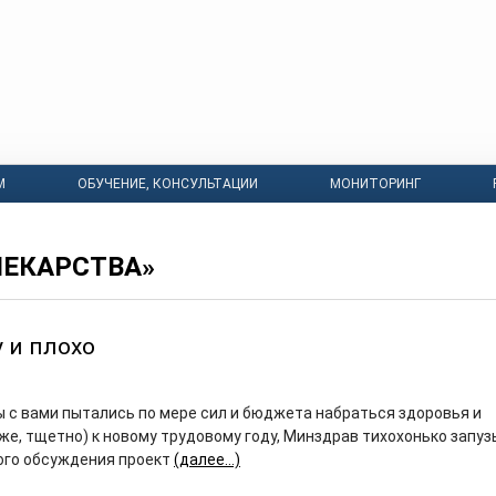
М
ОБУЧЕНИЕ, КОНСУЛЬТАЦИИ
МОНИТОРИНГ
ЛЕКАРСТВА»
 и плохо
ы с вами пытались по мере сил и бюджета набраться здоровья и
же, тщетно) к новому трудовому году, Минздрав тихохонько запу
ого обсуждения проект
(далее…)