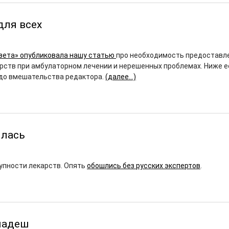
для всех
зета» опубликовала нашу статью
про необходимость предоставл
рств при амбулаторном лечении и нерешенных проблемах. Ниже е
 до вмешательства редактора.
(далее…)
илась
упности лекарств. Опять
обошлись без русских экспертов
.
ладеш