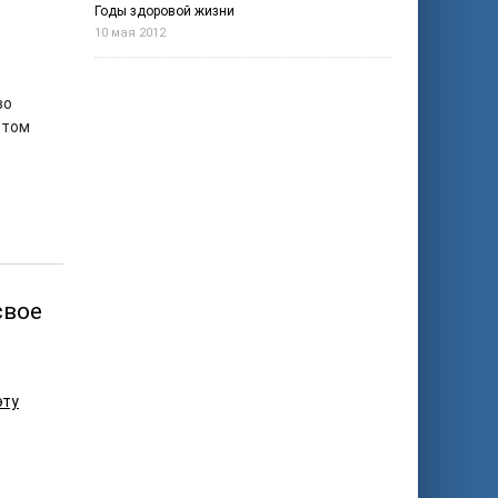
Годы здоровой жизни
10 мая 2012
во
 том
свое
о
эту