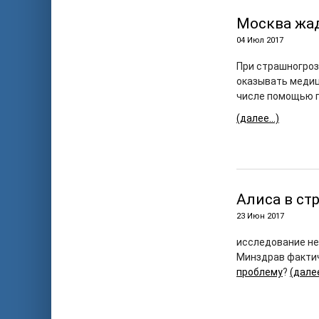
Москва жа
04 Июл 2017
При страшногроз
оказывать медиц
числе помощью 
(далее…)
Алиса в ст
23 Июн 2017
исследование не
Минздрав фактич
проблему
?
(дале