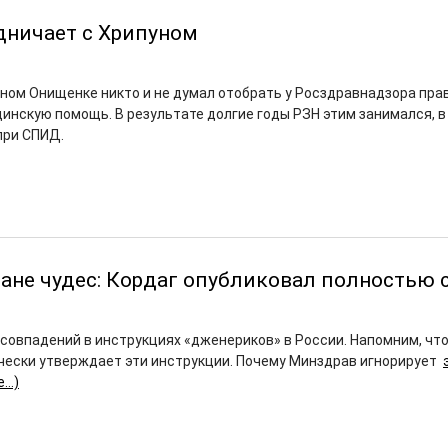
дничает с Хрипуном
ном Онищенке никто и не думал отобрать у Росздравнадзора пра
инскую помощь. В результате долгие годы РЗН этим занимался, в
при СПИД.
ране чудес: Кордаг опубликовал полностью 
совпадений в инструкциях «дженериков» в России. Напомним, чт
ески утверждает эти инструкции. Почему Минздрав игнорирует
е…)