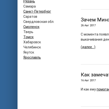
Рязань
Самара
Санкт-Петербург
Саратов
Зачем Минз
Свердловская обл.
26 Авг 2017
Смоленск
Тверь
С момента появл
Томск
выкачивания ден
Хабаровск
(далее…)
Челябинск
Якутск
Ярославль
Как замеча
16 Авг 2017
И как ему
помога