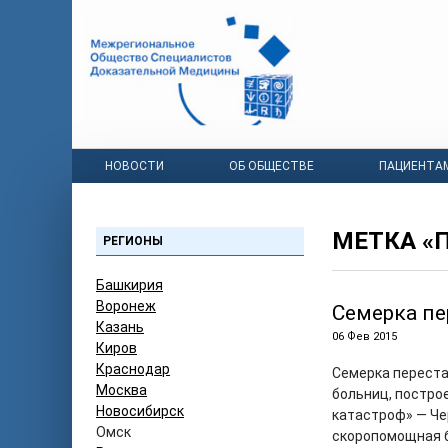
НОВОСТИ
ОБ ОБЩЕСТВЕ
ПАЦИЕНТА
МЕТКА «
РЕГИОНЫ
Башкирия
Воронеж
Семерка пе
Казань
06 Фев 2015
Киров
Краснодар
Семерка переста
Москва
больниц, постро
Новосибирск
катастроф» — Че
Омск
скоропомощная б