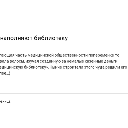
 наполняют библиотеку
итающая часть медицинской общественности попеременке то
рвала волосы, изучая созданную за немалые казенные деньги
дицинскую библиотеку». Нынче строители этого чуда решили его
лее…)
раница