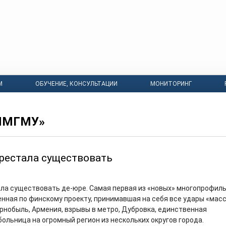
М
ОБУЧЕНИЕ, КОНСУЛЬТАЦИИ
МОНИТОРИНГ
ПМГМУ»
рестала существовать
ла существовать де-юре. Самая первая из «новых» многопрофил
енная по финскому проекту, принимавшая на себя все удары «мас
рнобыль, Армения, взрывы в метро, Дубровка, единственная
ольница на огромный регион из нескольких округов города.