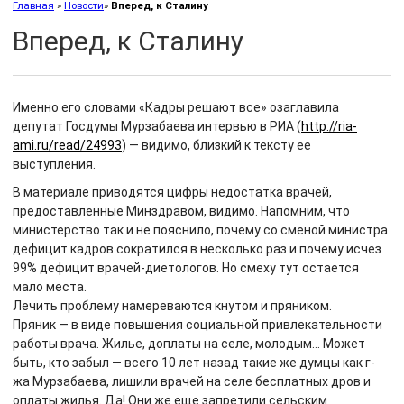
Главная
»
Новости
»
Вперед, к Сталину
Вперед, к Сталину
Именно его словами «Кадры решают все» озаглавила
депутат Госдумы Мурзабаева интервью в РИА (
http://ria-
ami.ru/read/24993
) — видимо, близкий к тексту ее
выступления.
В материале приводятся цифры недостатка врачей,
предоставленные Минздравом, видимо. Напомним, что
министерство так и не пояснило, почему со сменой министра
дефицит кадров сократился в несколько раз и почему исчез
99% дефицит врачей-диетологов. Но смеху тут остается
мало места.
Лечить проблему намереваются кнутом и пряником.
Пряник — в виде повышения социальной привлекательности
работы врача. Жилье, доплаты на селе, молодым… Может
быть, кто забыл — всего 10 лет назад такие же думцы как г-
жа Мурзабаева, лишили врачей на селе беcплатных дров и
оплаты жилья. Да! Они же еще запретили сельским