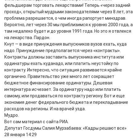
фельдшерам торговать лекарствами! Теперь «через задний
проход», открытый мудрыми законодателями через 8 лет, эта
проблема разрешается, о чем иногда рапортует минздрав.
Вероятно, лет через 30 мы приблизимся к уровню 2000 года, а
там недалеко будет и до уровня 1991 года. Но это я отвлекся
на лекарства. Пардон.
Кнут — в виде принуждения выпускников вузов ехать, куда
надо. Принуждение предполагается через «контракты».
Контракты должны заставить выпускника института или
ординатуры ехать куданадо, или платить неустойку по
контракту. Интересно, что ситуация развивается крайне
органично. Правительство уже много лет сокращает
бюджетное финансирование ординатуры. Дешевая
интернатура исчезает. За ординатуру надо или платить
самому, или продаваться по контракту региону. Вот и еще
экономия денег федерального бюджета и перекладывание
расходов на регионы. И на врачей узда.
Мудро.
Вот сам материал с сайта РИА.
Депутат Госдумы Салия Мурзабаева: «Кадры решают все»
28 января 14:29