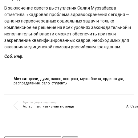
В заключение своего выступления Салия Мурзабаева
отметила: «кадровая проблема здравоохранения сегодня —
одна из первоочередных социальных задач и только
комплексное ее решение на всех уровнях законодательной и
исполнительной власти сможет обеспечить приток и
закрепление квалифицированных кадров, необходимых для
оказания медицинской помощи российским гражданам.
Соб. инф.
Метки:
врачи
,
дума
,
закон
,
контракт
,
мурзабаева
,
ординатура
,
распределение
,
село
,
студенты
Предыдущая страница
Атлас: паллиативная помощь
А. Сав