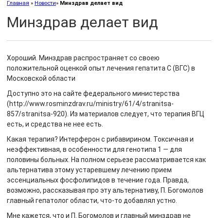
Главная
»
Новости
»
Минздрав делает вид
Минздрав делает вид
Хороший. Минздрав распространяет со своею
положительной оценкой опыт лечения гепатита С (ВГС) в
Московской области
Доступно это на сайте федерального министерства
(http://www.rosminzdrav.ru/ministry/61/4/stranitsa-
857/stranitsa-920). Из материалов следует, что терапия ВГЦ
есть, и средства не нее есть.
Какая терапия? Интерферон с рибавирином. Токсичная и
неэффективная, в особенности для генотипа 1 — для
половины больных. На полном серьезе рассматривается как
альтернатива этому устаревшему лечению прием
эссенциальных фосфолипидов в течение года. Правда,
возможно, рассказывая про эту альтернативу, П. Богомолов
главный гепатолог области, что-то добавлял устно.
Мне кажется, что и П. Богомолов и главный минздрав не