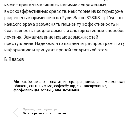
имеют права замалчивать наличие современных
высокоэффективных средств, некоторые из которых уже
разрешены к применнию на Руси. Закон 323ФЗ трtбует от
каждого врача разъяснять пациенту эффективность и
безопасность предлагаемого и альтернативных способов
лечения. Замалчивание новых возможностей —
преступление. Надеюсь, что пациенты распространят эту
информацию и принудят врачей говорить об этом.
В. Власов
Метки:
богомолов
,
гепатит
,
интерферон
,
минздрав
,
московская
область
,
опыт
,
письмо
,
софосбувир
,
финансирование
,
фосфолипиды
,
эссенциале
,
яковлева
Предыдущая страница
Опять резня бензопилой