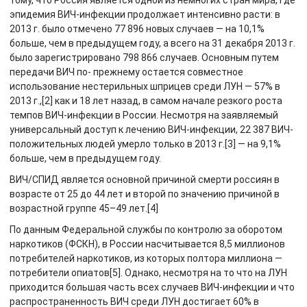
тому, что Россия является одной из немногих стран мира, где
эпидемия ВИЧ-инфекции продолжает интенсивно расти: в
2013 г. было отмечено 77 896 новых случаев — на 10,1%
больше, чем в предыдущем году, а всего на 31 декабря 2013 г.
было зарегистрировано 798 866 случаев. Основным путем
передачи ВИЧ по- прежнему остается совместное
использование нестерильных шприцев среди ЛУН — 57% в
2013 г.,[2] как и 18 лет назад, в самом начале резкого роста
темпов ВИЧ-инфекции в России. Несмотря на заявляемый
универсальный доступ к лечению ВИЧ-инфекции, 22 387 ВИЧ-
положительных людей умерло только в 2013 г.[3] — на 9,1%
больше, чем в предыдущем году.
ВИЧ/СПИД является основной причиной смерти россиян в
возрасте от 25 до 44 лет и второй по значению причиной в
возрастной группе 45–49 лет.[4]
По данным Федеральной службы по контролю за оборотом
наркотиков (ФСКН), в России насчитывается 8,5 миллионов
потребителей наркотиков, из которых полтора миллиона —
потребители опиатов[5]. Однако, несмотря на то что на ЛУН
приходится большая часть всех случаев ВИЧ-инфекции и что
распространенность ВИЧ среди ЛУН достигает 60% в