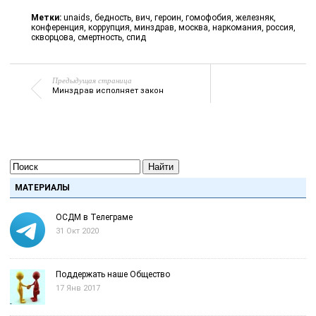
Метки:
unaids
,
бедность
,
вич
,
героин
,
гомофобия
,
железняк
,
конференция
,
коррупция
,
минздрав
,
москва
,
наркомания
,
россия
,
скворцова
,
смертность
,
спид
Предыдущая страница
Минздрав исполняет закон
Найти
МАТЕРИАЛЫ
ОСДМ в Телеграме
31 Окт 2020
Поддержать наше Общество
17 Янв 2017