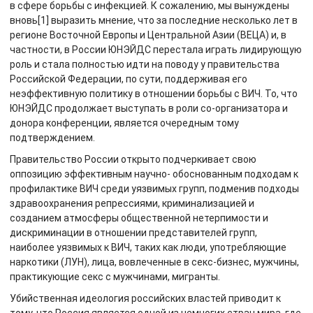
в сфере борьбы с инфекцией. К сожалению, мы вынуждены
вновь[1] выразить мнение, что за последние несколько лет в
регионе Восточной Европы и Центральной Азии (ВЕЦА) и, в
частности, в России ЮНЭЙДС перестала играть лидирующую
роль и стала полностью идти на поводу у правительства
Российской Федерации, по сути, поддерживая его
неэффективную политику в отношении борьбы с ВИЧ. То, что
ЮНЭЙДС продолжает выступать в роли со-организатора и
донора конференции, является очередным тому
подтверждением.
Правительство России открыто подчеркивает свою
оппозицию эффективным научно- обоснованным подходам к
профилактике ВИЧ среди уязвимых групп, подменив подходы
здравоохранения репрессиями, криминализацией и
созданием атмосферы общественной нетерпимости и
дискриминации в отношении представителей групп,
наиболее уязвимых к ВИЧ, таких как люди, употребляющие
наркотики (ЛУН), лица, вовлеченные в секс-бизнес, мужчины,
практикующие секс с мужчинами, мигранты.
Убийственная идеология российских властей приводит к