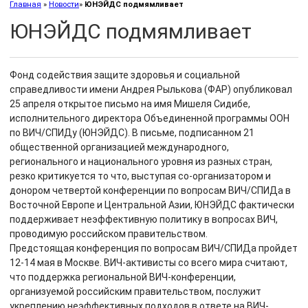
Главная
»
Новости
»
ЮНЭЙДС подмямливает
ЮНЭЙДС подмямливает
Фонд содействия защите здоровья и социальной
справедливости имени Андрея Рылькова (ФАР) опубликовал
25 апреля открытое письмо на имя Мишеля Сидибе,
исполнительного директора Объединенной программы ООН
по ВИЧ/СПИДу (ЮНЭЙДС). В письме, подписанном 21
общественной организацией международного,
регионального и национального уровня из разных стран,
резко критикуется то что, выступая со-организатором и
донором четвертой конференции по вопросам ВИЧ/СПИДа в
Восточной Европе и Центральной Азии, ЮНЭЙДС фактически
поддерживает неэффективную политику в вопросах ВИЧ,
проводимую российском правительством.
Предстоящая конференция по вопросам ВИЧ/СПИДа пройдет
12-14 мая в Москве. ВИЧ-активисты со всего мира считают,
что поддержка региональной ВИЧ-конференции,
организуемой российским правительством, послужит
укреплению неэффективных подходов в ответе на ВИЧ-