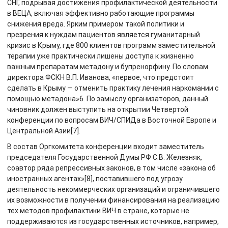
СНГ, подрывая достижения профилактической деятельности
в ВЕЦА, включая эффективно работающие программы
снижения вреда. Ярким примером такой политики и
презрения к нуждам пациентов является гуманитарный
кризис в Крыму, где 800 клиентов программ заместительной
терапии уже практически лишены доступа к жизненно
важным препаратам метадону и бупренорфину. По словам
директора ФСКН В.П. Иванова, «первое, что предстоит
сделать в Крыму — отменить практику лечения наркомании с
помощью метадона»6. По замыслу организаторов, данный
чиновник должен выступить на открытии Четвертой
конференции по вопросам ВИЧ/СПИДа в Восточной Европе и
Центральной Азии[7].
В состав Оргкомитета конференции входит заместитель
председателя Государственной Думы РФ С.В. Железняк,
соавтор ряда репрессивных законов, в том числе «закона об
иностранных агентах»[8], поставившего под угрозу
деятельность некоммерческих организаций и ограничившего
их возможности в получении финансирования на реализацию
тех методов профилактики ВИЧ в стране, которые не
поддерживаются из государственных источников, например,