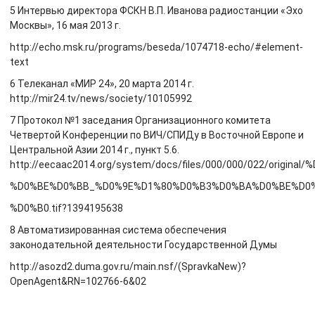
5 Интервью директора ФСКН В.П. Иванова радиостанции «Эхо
Москвы», 16 мая 2013 г.
http://echo.msk.ru/programs/beseda/1074718-echo/#element-
text
6 Телеканал «МИР 24», 20 марта 2014 г.
http://mir24.tv/news/society/10105992
7 Протокол №1 заседания Организационного комитета
Четвертой Конференции по ВИЧ/СПИДу в Восточной Европе и
Центральной Азии 2014 г., пункт 5.6.
http://eecaac2014.org/system/docs/files/000/000/022/ori
%D0%BE%D0%BB_%D0%9E%D1%80%D0%B3%D0%BA%D0%BE%D0
%D0%B0.tif?1394195638
8 Автоматизированная система обеспечения
законодательной деятельности Государственной Думы
http://asozd2.duma.gov.ru/main.nsf/(SpravkaNew)?
OpenAgent&RN=102766-6&02