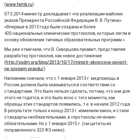
(
www.femb.ru
)
07.5.2014 министр докладывает «по реализации майских
указов Президента Российской Федерации В. В. Путина»:
«Впервые в 2013 году были созданы и более
420 национальных клинических протоколов, которые легли в
основу обновления типовых образовательных программ.»
Мы уже отмечали, что В. Скворцова лукавит, представляя
разработку протоколов, как новое достижение
(
http://osdm.org/blog/2013/10/17/ministr-skvorcova-govorit-
ne-sovsem-pravdu/
).
Напомним сначала, что с 1 января 2013 г. медпомощь в
России должна была оказываться в соответствии со
стандартами. Это было нельзя сделать, потому, что они для
этого не годятся, и это было ясно с того момента, как
образцы этих стандартов появились, т.е. в начале 2012 года.
В результате только к концу 2013 г. изменили закон, и стали
стандарты необязательными, а «протоколы лечения»
обязательными. Но с 1 января 2015 г. (см цитаты из
поправленного 323 ФЗ ниже).