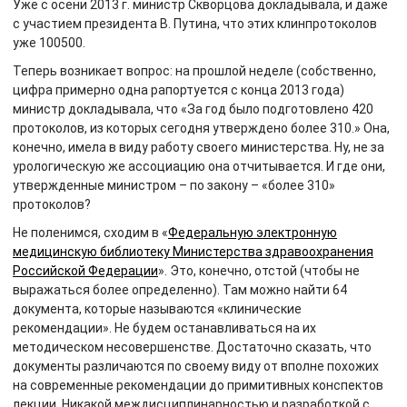
Уже с осени 2013 г. министр Скворцова докладывала, и даже
с участием президента В. Путина, что этих клинпротоколов
уже 100500.
Теперь возникает вопрос: на прошлой неделе (собственно,
цифра примерно одна рапортуется с конца 2013 года)
министр докладывала, что «За год было подготовлено 420
протоколов, из которых сегодня утверждено более 310.» Она,
конечно, имела в виду работу своего министерства. Ну, не за
урологическую же ассоциацию она отчитывается. И где они,
утвержденные министром – по закону – «более 310»
протоколов?
Не поленимся, сходим в «
Федеральную электронную
медицинскую библиотеку Министерства здравоохранения
Российской Федерации
». Это, конечно, отстой (чтобы не
выражаться более определенно). Там можно найти 64
документа, которые называются «клинические
рекомендации». Не будем останавливаться на их
методическом несовершенстве. Достаточно сказать, что
документы различаются по своему виду от вполне похожих
на современные рекомендации до примитивных конспектов
лекции. Никакой междисциплинарностью и разработкой с