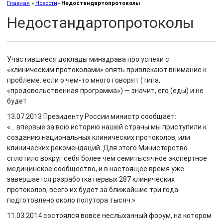
Главная
»
Новости
»
Недостандартопротоколы
Недостандартопротоколы
Участившиеся доклады минздрава про успехи с
«клиническим протоколами» опять привлекают внимание к
проблеме: если о чем-то много говорят (типа,
«продовольственная программа») — значит, его (еды) и не
будет
13.07.2013 Президенту России министр сообщает:
«… впервые за всю историю нашей страны мы приступили к
созданию национальных клинических протоколов, или
клинических рекомендаций. Для этого Министерство
сплотило вокруг себя более чем семитысячное экспертное
медицинское сообщество, и в настоящее время уже
завершается разработка первых 287 клинических
протоколов, всего их будет за ближайшие три года
подготовлено около полутора тысяч.»
11.03.2014 состоялся вовсе неслыханный форум, на котором