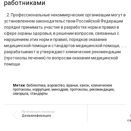
работниками
…2. Профессиональные некоммерческие организации могут в
установленном законодательством Российской Федерации
порядке принимать участие в разработке норм и правил в
сфере охраны здоровья, в решении вопросов, связанных с
нарушением этих норм и правил, порядков оказания
медицинской помощи и стандартов медицинской помощи, … …
разрабатывают и утверждают клинические рекомендации
(протоколы лечения) по вопросам оказания медицинской
помощи.
Метки:
библиотека
,
воровство
,
вранье
,
закон
,
клинические
протоколы
,
коррупция
,
минздрав
,
протоколы
,
рекомендации
,
скворцоа
,
стандарты
Предыдущая страница
Деквалификация
с