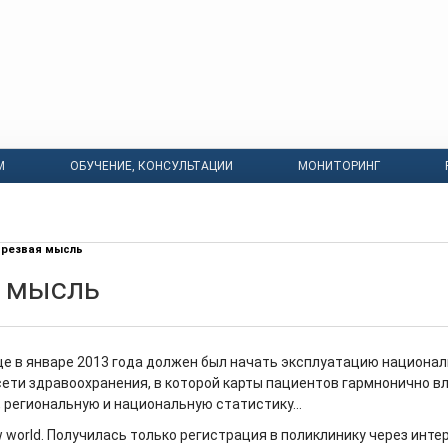
М
ОБУЧЕНИЕ, КОНСУЛЬТАЦИИ
МОНИТОРИНГ
резвая мысль
я мысль
е в январе 2013 года должен был начать эксплуатацию национа
ети здравоохранения, в которой карты пациентов гармнонично в
, региональную и национальную статистику…
 world. Получилась только регистрация в поликлинику через интер