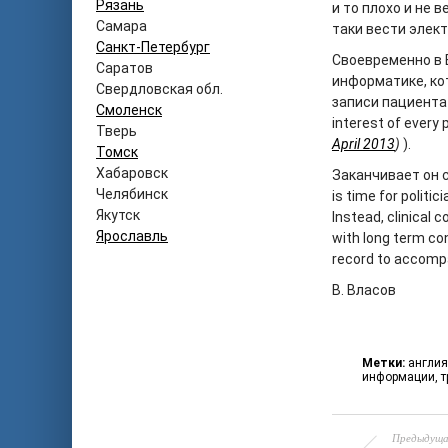
Рязань
и то плохо и не 
Самара
таки вести элек
Санкт-Петербург
Своевременно в 
Саратов
информатике, ко
Свердловская обл.
записи пациента и
Смоленск
interest of every 
Тверь
April 2013
)
).
Томск
Хабаровск
Заканчивает он с
Челябинск
is time for politi
Якутск
Instead, clinical
Ярославль
with long term con
record to accomp
В. Власов
Метки:
англия
информации
,
т
Предыдуща