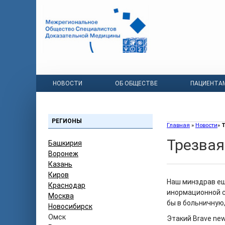
НОВОСТИ
ОБ ОБЩЕСТВЕ
ПАЦИЕНТА
РЕГИОНЫ
Главная
»
Новости
»
Т
Трезва
Башкирия
Воронеж
Казань
Киров
Наш минздрав ещ
Краснодар
инормационной с
Москва
бы в больничную
Новосибирск
Омск
Этакий Brave new