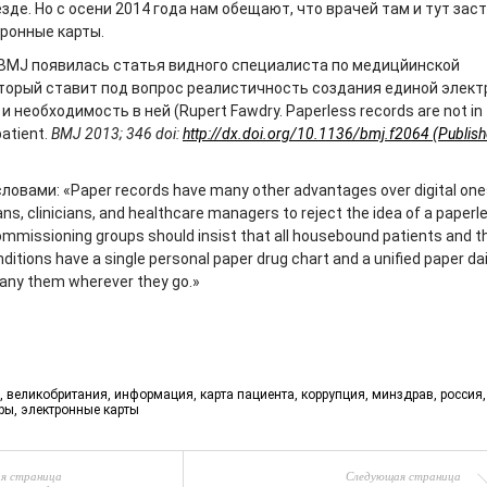
везде. Но с осени 2014 года нам обещают, что врачей там и тут зас
тронные карты.
BMJ появилась статья видного специалиста по медицйинской
торый ставит под вопрос реалистичность создания единой элект
 необходимость в ней (Rupert Fawdry. Paperless records are not in 
patient.
BMJ 2013; 346 doi:
http://dx.doi.org/10.1136/bmj.f2064 (Publis
ловами: «Paper records have many other advantages over digital one
cians, clinicians, and healthcare managers to reject the idea of a paper
 commissioning groups should insist that all housebound patients and 
ditions have a single personal paper drug chart and a unified paper dai
any them wherever they go.»
,
великобритания
,
информация
,
карта пациента
,
коррупция
,
минздрав
,
россия
ры
,
электронные карты
я страница
Следующая страница