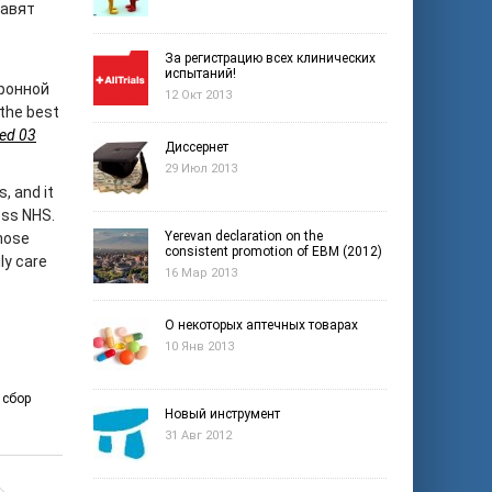
тавят
За регистрацию всех клинических
испытаний!
ронной
12 Окт 2013
the best
hed 03
Диссернет
29 Июл 2013
s,
and it
less NHS.
Yerevan declaration on the
those
consistent promotion of EBM (2012)
ly care
16 Мар 2013
О некоторых аптечных товарах
10 Янв 2013
,
сбор
Новый инструмент
31 Авг 2012