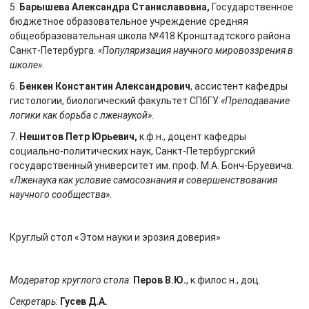
5.
Барышева Александра Станиславовна,
Государственное
бюджетное образовательное учреждение средняя
общеобразовательная школа №418 Кронштадтского района
Санкт-Петербурга.
«Популяризация научного мировоззрения в
школе».
6.
Бенкен Константин Александрович
, ассистент кафедры
гистологии, биологический факультет СПбГУ.
«Преподавание
логики как борьба с лженаукой»
.
7.
Нешитов Петр Юрьевич,
к.ф.н., доцент кафедры
социально-политических наук, Санкт-Петербургский
государственный университет им. проф. М.А. Бонч-Бруевича.
«Лженаука как условие самосознания и совершенствования
научного сообщества».
Круглый стол «Этом науки и эрозия доверия»
Модератор круглого стола
:
Перов В.Ю.
, к.филос.н., доц.
Секретарь
:
Гусев Д.А.