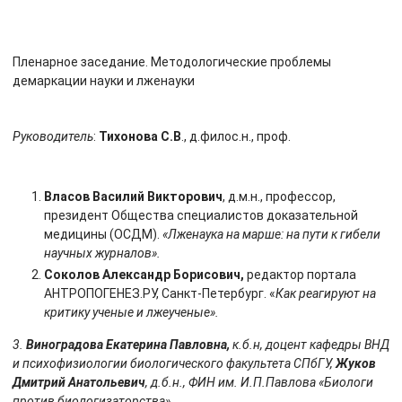
Пленарное заседание. Методологические проблемы
демаркации науки и лженауки
Руководитель
:
Тихонова С.В
., д.филос.н., проф.
Власов Василий Викторович
, д.м.н., профессор,
президент Общества специалистов доказательной
медицины (ОСДМ).
«Лженаука на марше: на пути к гибели
научных журналов».
Соколов Александр Борисович,
редактор портала
АНТРОПОГЕНЕЗ.РУ, Санкт-Петербург. «
Как реагируют на
критику ученые и лжеученые».
3.
Виноградова Екатерина Павловна,
к.б.н, доцент кафедры ВНД
и психофизиологии биологического факультета СПбГУ,
Жуков
Дмитрий Анатольевич
, д.б.н., ФИН им. И.П.Павлова «Биологи
против биологизаторства».