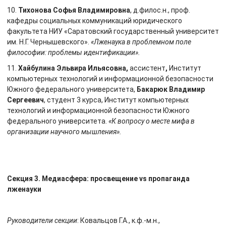
10.
Тихонова Софья Владимировна
, д.филос.н., проф.
кафедры социальных коммуникаций юридического
факультета НИУ «Саратовский государственный университет
им. Н.Г. Чернышевского».
«Лженаука в проблемном поле
философии: проблемы идентификации».
11.
Хайбулина Эльвира Ильясовна,
ассистент
,
Институт
компьютерных технологий и информационной безопасности
Южного федерального университета,
Бакарюк Владимир
Сергеевич
, студент 3 курса, Институт компьютерных
технологий и информационной безопасности Южного
федерального университета.
«К вопросу о месте мифа в
организации научного мышления».
Секция 3. Медиасфера: просвещение vs пропаганда
лженауки
Руководители секции
: Ковальцов Г.А., к.ф.-м.н.,