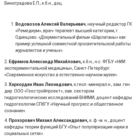
Виноградова Е.П., к.б.н., доц.
Водовозов Алексей Валерьевич
, научный редактор ГК
«Ремедиум», врач-терапевт высшей категории, г.
Одинцово.
«Документальный фильм «Шарлатаны» как
пример успешной совместной просветительской работы
журналистов и ученых».
2.
Ефремов Александр Михайлович,
к.б.н., н.с. ФГБУ «НИИ
экспериментальной медицины», Санкт-Петербург.
«Современное искусство в естественно-научном музее».
3.
Хархордин Иван Леонидович
, к.геол.-минерал.н., зам. ген.
дир. ООО «Геостройпроект», зав. сектором
гидрогеологических исследований ВНИМИ, доцент кафедры
гидрогеологии СПбГУ.
«Научный прогресс и общественное
сознание».
4.
Прохорович Михаил Александрович,
к. ф.-м. н., доцент
кафедры теории функций БГУ.
«Опыт популяризации науки в
социальных сетях».