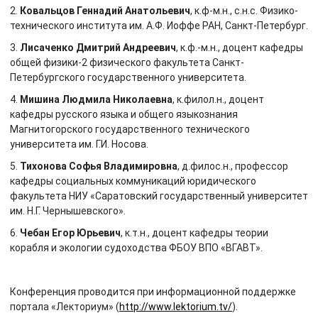
2.
Ковальцов Геннадий Анатольевич
, к.ф-м.н., с.н.с. Физико-
технического института им. А.Ф. Иоффе РАН, Санкт-Петербург.
3.
Лисаченко Дмитрий Андреевич
, к.ф.-м.н., доцент кафедры
общей физики-2 физического факультета Санкт-
Петербургского государственного университета.
4.
Мишина Людмила Николаевна
, к.филол.н., доцент
кафедры русского языка и общего языкознания
Магнитогорского государственного технического
университета им. Г.И. Носова.
5.
Тихонова Софья Владимировна
, д.филос.н., профессор
кафедры социальных коммуникаций юридического
факультета НИУ «Саратовский государственный университет
им. Н.Г. Чернышевского».
6.
Чебан Егор Юрьевич
, к.т.н., доцент кафедры теории
корабля и экологии судоходства ФБОУ ВПО «ВГАВТ».
Конференция проводится при информационной поддержке
портала «Лекториум» (
http://www.lektorium.tv/
).