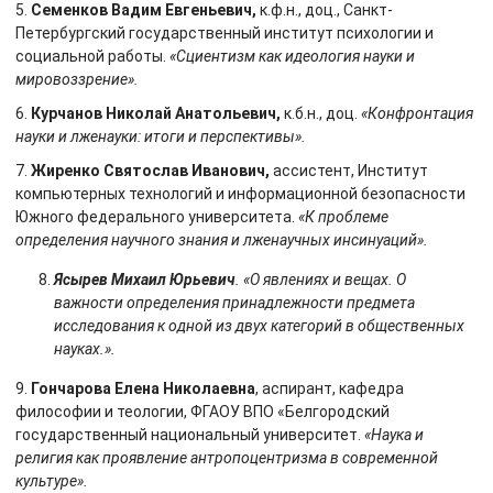
5.
Семенков Вадим Евгеньевич,
к.ф.н., доц., Санкт-
Петербургский государственный институт психологии и
социальной работы.
«Сциентизм как идеология науки и
мировоззрение».
6.
Курчанов Николай Анатольевич,
к.б.н., доц.
«Конфронтация
науки и лженауки: итоги и перспективы».
7.
Жиренко Святослав Иванович,
ассистент, Институт
компьютерных технологий и информационной безопасности
Южного федерального университета.
«К проблеме
определения научного знания и лженаучных инсинуаций».
Ясырев Михаил Юрьевич
. «О явлениях и вещах. О
важности определения принадлежности предмета
исследования к одной из двух категорий в общественных
науках.».
9.
Гончарова Елена Николаевна
, аспирант, кафедра
философии и теологии, ФГАОУ ВПО «Белгородский
государственный национальный университет.
«Наука и
религия как проявление антропоцентризма в современной
культуре».