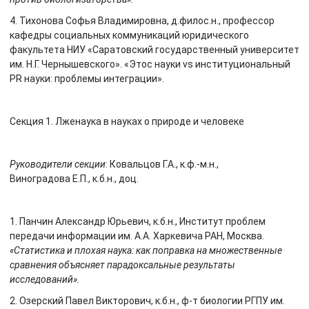
4. Тихонова Софья Владимировна, д.филос.н., профессор
кафедры социальных коммуникаций юридического
факультета НИУ «Саратовский государственный университет
им. Н.Г. Чернышевского». «Этос науки vs институциональный
PR науки: проблемы интеграции».
Секция 1. Лженаука в науках о природе и человеке
Руководители секции
: Ковальцов Г.А., к.ф.-м.н.,
Виноградова Е.П., к.б.н., доц.
1. Панчин Александр Юрьевич, к.б.н., Институт проблем
передачи информации им. А.А. Харкевича РАН, Москва.
«Статистика и плохая наука: как поправка на множественные
сравнения объясняет парадоксальные результаты
исследований».
2. Озерский Павел Викторович, к.б.н., ф-т биологии РГПУ им.