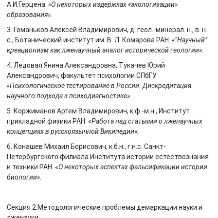
А.И.Герцена.
«О некоторых издержках «экологизации»
образования».
3. Гоманьков Алексей Владимирович, д. геол.-минерал. н., в. н.
с., Ботанический институт им. В. Л. Комарова РАН.
«“Научный”
креационизм как лженаучный аналог исторической геологии»
.
4. Ледовая Янина Александровна, Тукачев Юрий
Александрович, факультет психологии СПбГУ.
«Психологическое тестирование в России. Дискредитация
научного подхода к психодиагностике».
5. Коржиманов Артем Владимирович, к.ф.-м.н., Институт
прикладной физики РАН. «
Работа над статьями о лженаучных
концепциях в русскоязычной Википедии».
6. Конашев Михаил Борисович, к.б.н., г.н.с. Санкт-
Петербургского филиала Института истории естествознания
и техники РАН. «
О некоторых аспектах фальсификации истории
биологии»
.
Секция 2.Методологические проблемы демаркации науки и
лженауки