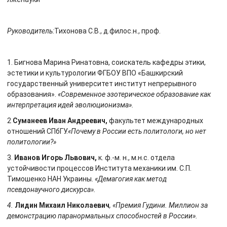
Руководитель:
Тихонова С.В., д.филос.н., проф.
1. Бигнова Марина Ринатовна, соискатель кафедры этики,
эстетики и культурологии ФГБОУ ВПО «Башкирский
государственный университет институт непрерывного
образования».
«Современное эзотерическое образование как
интерпретация идей эволюционизма».
2
Суманеев Иван Андреевич,
факультет международных
отношений СПбГУ.
«Почему в России есть политологи, но нет
политологии?»
3.
Иванов Игорь Львович,
к. ф.-м. н., м.н.с. отдела
устойчивости процессов Института механики им. С.П.
Тимошенко НАН Украины.
«Демагогия как метод
псевдонаучного дискурса».
4.
Лидин Михаил Николаевич
, «Премия Гудини. Миллион за
демонстрацию паранормальных способностей в России».