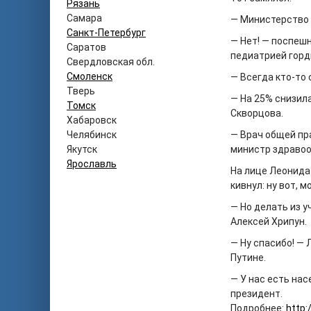
Рязань
Самара
— Министерство 
Санкт-Петербург
— Нет! — поспеш
Саратов
педиатрией горд
Свердловская обл.
Смоленск
— Всегда кто-то
Тверь
— На 25% снизил
Томск
Скворцова.
Хабаровск
Челябинск
— Врач общей пр
Якутск
министр здравоо
Ярославль
На лице Леонида
кивнул: ну вот, м
— Но делать из 
Алексей Хрипун.
— Ну спасибо! — 
Путине.
— У нас есть на
президент.
Подробнее:
http