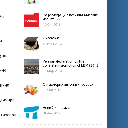
За регистрацию всех клинических
Мы
испытаний!
12 Окт 2013
ь.
Диссернет
а
29 Июл 2013
тупил
Yerevan declaration on the
consistent promotion of EBM (2012)
нно
16 Мар 2013
О некоторых аптечных товарах
ончил
10 Янв 2013
ладимире
Новый инструмент
31 Авг 2012
нтировал