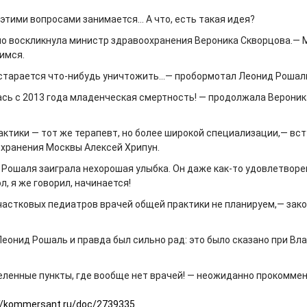
этими вопросами занимается… А что, есть такая идея?
но воскликнула министр здравоохранения Вероника Скворцова.— 
имся.
 старается что-нибудь уничтожить…— пробормотал Леонид Рошал
ась с 2013 года младенческая смертность! — продолжала Вероник
актики — тот же терапевт, но более широкой специализации,— вс
хранения Москвы Алексей Хрипун.
 Рошаля заиграла нехорошая улыбка. Он даже как-то удовлетворе
ол, я же говорил, начинается!
участковых педиатров врачей общей практики не планируем,— зак
Леонид Рошаль и правда был сильно рад: это было сказано при В
селенные пункты, где вообще нет врачей! — неожиданно прокомме
://kommersant.ru/doc/2739335