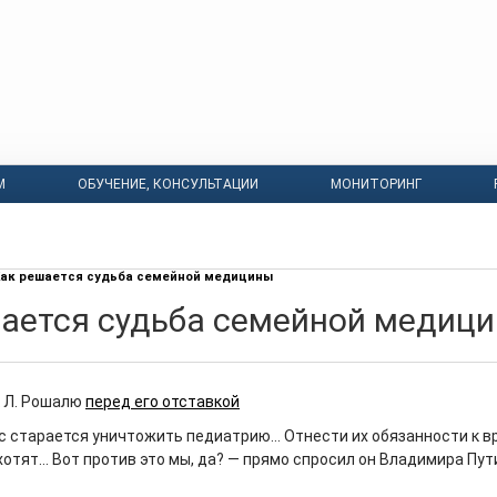
М
ОБУЧЕНИЕ, КОНСУЛЬТАЦИИ
МОНИТОРИНГ
ак решается судьба семейной медицины
ается судьба семейной медиц
к Л. Рошалю
перед его отставкой
ас старается уничтожить педиатрию… Отнести их обязанности к в
хотят… Вот против это мы, да? — прямо спросил он Владимира Пут