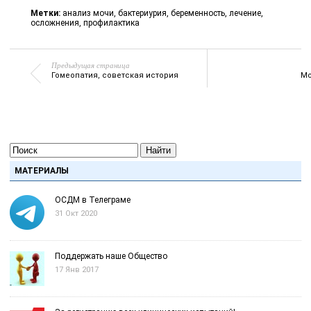
Метки:
анализ мочи
,
бактериурия
,
беременность
,
лечение
,
осложнения
,
профилактика
Предыдущая страница
Гомеопатия, советская история
Мо
Найти
МАТЕРИАЛЫ
ОСДМ в Телеграме
31 Окт 2020
Поддержать наше Общество
17 Янв 2017