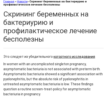
Главная
»
Новости
»
Скрининг беременных на бактериурию и
профилактическое лечение бесполезны
Скрининг беременных на
бактериурию и
профилактическое лечение
бесполезны
Это следует из убедительного
когортного исследования
In women with an uncomplicated singleton pregnancy,
asymptomatic bacteriuria is not associated with preterm birth.
Asymptomatic bacteriuria showed a significant association with
pyelonephritis, but the absolute risk of pyelonephritis in
untreated asymptomatic bacteriuria is low. These findings
question a routine screen-treat-policy for asymptomatic
bacteriuria in pregnancy.