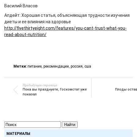
Василий Власов
Апдейт: Хорошая статья, объясняющая трудности изучения
диеты и ее влияния на здоровье
http://fivethirtyeight.com/features/you-cant-trust-what-you-
read-about-nutrition/
Метки:
питание
,
рекомендации
,
россия
,
сша
Предыдущая страница
Пока вы празднуете, Госкомстат уже
Плоды оста
показал
Найти
МАТЕРИАЛЫ