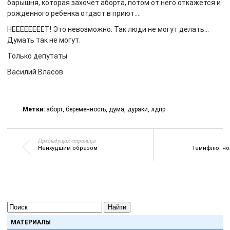
барышня, которая захочет аборта, потом от него откажется и
рожденного ребенка отдаст в приют….
НЕЕЕЕЕЕЕЕТ! Это невозможно. Так люди не могут делать…
Думать так не могут.
Только депутаты
Василий Власов
Метки:
аборт
,
беременность
,
дума
,
дураки
,
лдпр
Предыдущая страница
Наихудшим образом
Тамифлю: но
Найти
МАТЕРИАЛЫ