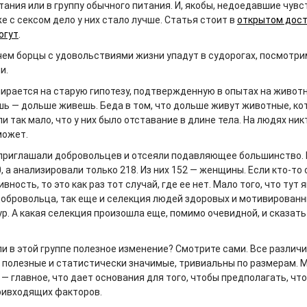
ания или в группу обычного питания. И, якобы, недоедавшие чув
е с сексом дело у них стало лучше. Статья стоит в
открытом дост
огут
.
чем борцы с удовольствиями жизни упадут в судорогах, посмотри
и.
ирается на старую гипотезу, подтвержденную в опытах на животн
шь — дольше живешь. Беда в том, что дольше живут животные, ко
 так мало, что у них было отставание в длине тела. На людях ник
может.
приглашали добровольцев и отсеяли подавляющее большинство. 
, а анализировали только 218. Из них 152 — женщины. Если кто-то
вность, то это как раз тот случай, где ее нет. Мало того, что тут 
обровольца, так еще и селекция людей здоровых и мотивированн
р. А какая селекция произошла еще, помимо очевидной, и сказать
ли в этой группе полезное изменение? Смотрите сами. Все различи
 полезные и статистически значимые, тривиальны по размерам. 
— главное, что дает основания для того, чтобы предполагать, что
ривходящих факторов.