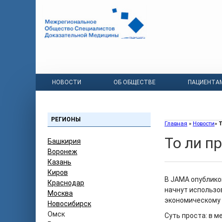
НОВОСТИ
ОБ ОБЩЕСТВЕ
ПАЦИЕНТА
РЕГИОНЫ
Главная
»
Новости
»
Т
То ли п
Башкирия
Воронеж
Казань
Киров
В JAMA опублико
Краснодар
начнут использо
Москва
экономическому 
Новосибирск
Омск
Суть проста: в 