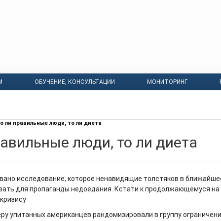
М
ОБУЧЕНИЕ, КОНСУЛЬТАЦИИ
МОНИТОРИНГ
о ли правильные люди, то ли диета
равильные люди, то ли диета
вано исследование, которое ненавидящие толстяков в ближайше
вать для пропаганды недоедания. Кстати к продолжающемуся на
кризису
меру упитанных американцев рандомизировали в группу ограничен