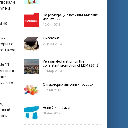
ствовали
упе и
За регистрацию всех клинических
испытаний!
м на
12 Окт 2013
ых.
Диссернет
торых с
29 Июл 2013
то такое
Yerevan declaration on the
Из 11
consistent promotion of EBM (2012)
 слышал
16 Мар 2013
явно
ых, что
О некоторых аптечных товарах
10 Янв 2013
я,
Новый инструмент
Малый
31 Авг 2012
 они