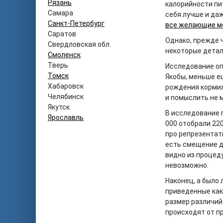
Рязань
калорийности пит
Самара
себя лучше и даж
Санкт-Петербург
все желающие м
Саратов
Однако, прежде 
Свердловская обл.
некоторые детал
Смоленск
Тверь
Исследование оп
Томск
Якобы, меньше е
Хабаровск
рождения кормили
Челябинск
и помыслить не 
Якутск
В исследование 
Ярославль
000 отобрали 220
про репрезентати
есть смещение д
видно из процеду
невозможно.
Наконец, а было 
приведенные как
размер различий 
происходят от п