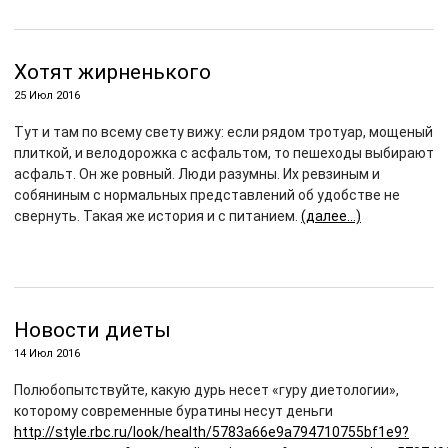
Хотят жирненького
25 Июл 2016
Тут и там по всему свету вижу: если рядом тротуар, мощеный
плиткой, и велодорожка с асфальтом, то пешеходы выбирают
асфальт. Он же ровный. Люди разумны. Их ревзиным и
собяниным с нормальных представлений об удобстве не
свернуть. Такая же история и с питанием.
(далее…)
Новости диеты
14 Июл 2016
Полюбопытствуйте, какую дурь несет «гуру диетологии»,
которому современные буратины несут деньги
http://style.rbc.ru/look/health/5783a66e9a794710755bf1e9?