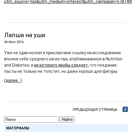
utm_source=top&utm_medium=interest&utm_campaign=578749
Лапша на уши
06 Июл 2016
Уже не один коллега прислал мне ссылку на исследование
вполне себе среднего качества, опубликованное в Nutrition
and Diabetes, и
из которого якобы следует,
что поедание
пасты не только не толстит, но даже хорошо для фигуры.
(далее…)
ПРЕДЫДУЩАЯ СТРАНИЦА
Найти
МАТЕРИАЛЫ