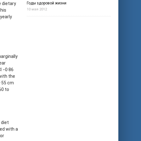
 dietary
Годы здоровой жизни
10 мая 2012
this
yearly
marginally
ear
I −0·86
with the
0·55 cm
60 to
 diet
ed with a
for