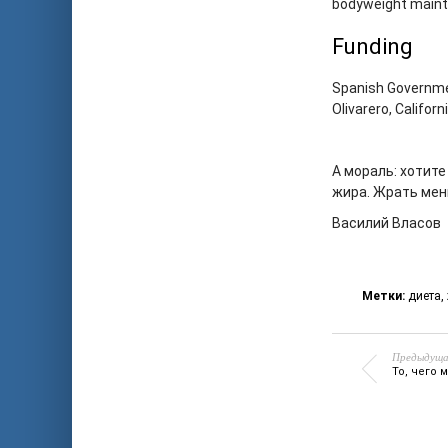
bodyweight main
Funding
Spanish Governmen
Olivarero, Califo
А мораль: хотите
жира. Жрать мен
Василий Власов
Метки:
диета
,
Предыдуща
То, чего 