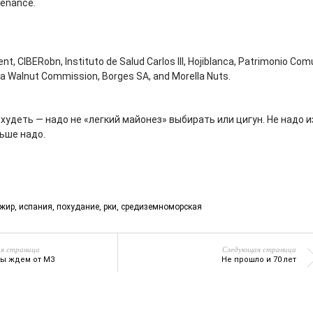
tenance.
t, CIBERobn, Instituto de Salud Carlos III, Hojiblanca, Patrimonio Com
rnia Walnut Commission, Borges SA, and Morella Nuts.
 худеть — надо не «легкий майонез» выбирать или цигун. Не надо 
ьше надо.
жир
,
испания
,
похудание
,
рки
,
средиземноморская
я страница
Следующая страница
мы ждем от МЗ
Не прошло и 70 лет