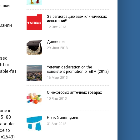
ешки.
За регистрацию всех клинических
испытаний!
низили
12 Окт 2013
Диссернет
29 Июл 2013
ased
ht or
Yerevan declaration on the
table-fat
consistent promotion of EBM (2012)
16 Мар 2013
О некоторых аптечных товарах
10 Янв 2013
one in
 55–80
Новый инструмент
vascular
31 Авг 2012
ce to
n=2543);