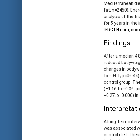
Mediterranean die
fat; n=2450). Ener
analysis of the t
for 5 years in the
ISRCTN.com
, nu
Findings
After a median 4·8
reduced bodyweigh
changes in bodywei
to −0·01; p=0·044)
control group. Th
(–1·16 to −0·06; p
−0·27; p=0·006) in
Interpretat
A long-term interv
was associated wi
control diet. Thes