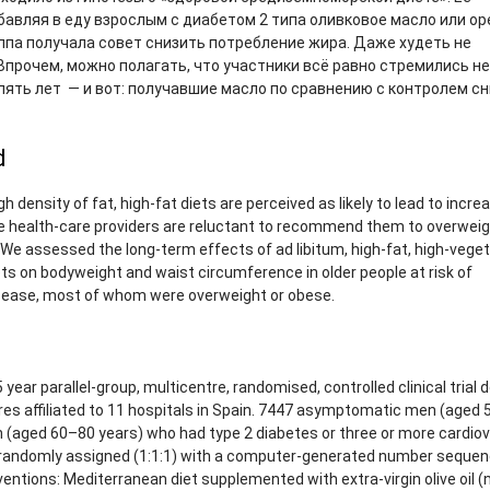
бавляя в еду взрослым с диабетом 2 типа оливковое масло или ор
ппа получала совет снизить потребление жира. Даже худеть не
Впрочем, можно полагать, что участники всё равно стремились не
 пять лет — и вот: получавшие масло по сравнению с контролем с
d
h density of fat, high-fat diets are perceived as likely to lead to incre
 health-care providers are reluctant to recommend them to overweig
 We assessed the long-term effects of ad libitum, high-fat, high-vege
ts on bodyweight and waist circumference in older people at risk of
sease, most of whom were overweight or obese.
ear parallel-group, multicentre, randomised, controlled clinical trial d
res affiliated to 11 hospitals in Spain. 7447 asymptomatic men (aged
(aged 60–80 years) who had type 2 diabetes or three or more cardio
 randomly assigned (1:1:1) with a computer-generated number sequen
ventions: Mediterranean diet supplemented with extra-virgin olive oil (