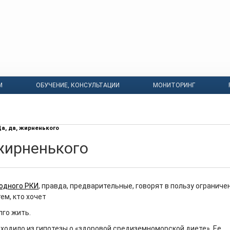
М
ОБУЧЕНИЕ, КОНСУЛЬТАЦИИ
МОНИТОРИНГ
а, да, жирненького
 жирненького
одного РКИ
, правда, предварительные, говорят в пользу ограниче
тем, кто хочет
лго жить.
ходило из гипотезы о «здоровой средиземноморской диете». Ее