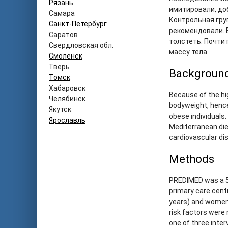
Рязань
имитировали, до
Самара
Контрольная гру
Санкт-Петербург
рекомендовали. 
Саратов
толстеть. Почти
Свердловская обл.
массу тела.
Смоленск
Тверь
Backgroun
Томск
Хабаровск
Because of the hig
Челябинск
bodyweight, hence
Якутск
obese individuals.
Ярославль
Mediterranean die
cardiovascular di
Methods
PREDIMED was a 5 y
primary care cent
years) and women 
risk factors were
one of three inter