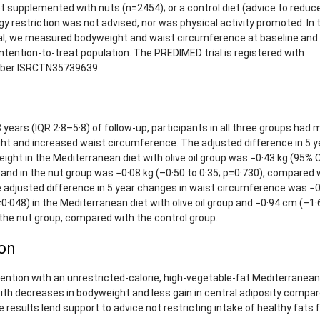
t supplemented with nuts (n=2454); or a control diet (advice to reduce
gy restriction was not advised, nor was physical activity promoted. In 
rial, we measured bodyweight and waist circumference at baseline and 
 intention-to-treat population. The PREDIMED trial is registered with
mber ISRCTN35739639.
 years (IQR 2·8–5·8) of follow-up, participants in all three groups had 
t and increased waist circumference. The adjusted difference in 5 y
ght in the Mediterranean diet with olive oil group was −0·43 kg (95% C
 and in the nut group was −0·08 kg (–0·50 to 0·35; p=0·730), compared 
e adjusted difference in 5 year changes in waist circumference was −
=0·048) in the Mediterranean diet with olive oil group and −0·94 cm (–1·
 the nut group, compared with the control group.
ion
ention with an unrestricted-calorie, high-vegetable-fat Mediterranean
th decreases in bodyweight and less gain in central adiposity compar
e results lend support to advice not restricting intake of healthy fats 