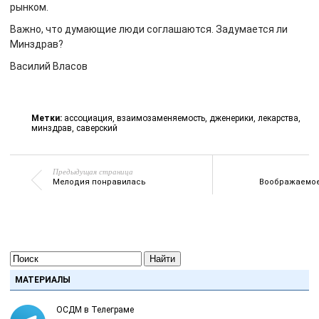
рынком.
Важно, что думающие люди соглашаются. Задумается ли
Минздрав?
Василий Власов
Метки:
ассоциация
,
взаимозаменяемость
,
дженерики
,
лекарства
,
минздрав
,
саверский
Предыдущая страница
Мелодия понравилась
Воображаемо
Найти
МАТЕРИАЛЫ
ОСДМ в Телеграме