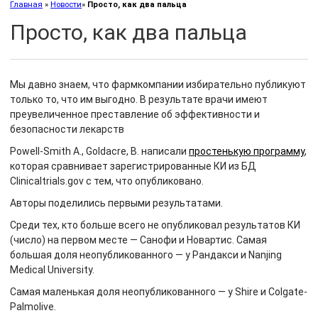
Главная
»
Новости
»
Просто, как два пальца
Просто, как два пальца
Мы давно знаем, что фармкомпании избирательно публикуют
только то, что им выгодно. В результате врачи имеют
преувеличенное преставление об эффективности и
безопасности лекарств
Powell-Smith A., Goldacre, B. написали
простенькую программу
,
которая сравнивает зарегистрированные КИ из БД
Clinicaltrials.gov с тем, что опубликовано.
Авторы поделились первыми результатами.
Среди тех, кто больше всего не опубликовал результатов КИ
(число) на первом месте — Санофи и Новартис. Самая
большая доля неопубликованного — у Рандакси и Nanjing
Medical University.
Самая маленькая доля неопубликованного — у Shire и Colgate-
Palmolive.