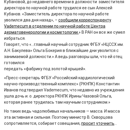
Кубановой, до недавнего времени в должности заместителя
директора по научной работе трудился ее сын Алексей
Кубанов. «Заместитель директора по научной работе
уволился два дня назад», –
сообщили корреспонденту
Vademecum в отделении по научной работе Центра
дерматовенерологии и косметологии.
» В РАН он все же сумел
избраться.
Говорят, что «…главный научный сотрудник ФГБУ «НЦССХ им.
А.Н. Бакулева» Ольга Бокерия в ближайшие дни уволится с
занимаемой должности.» А ведь разговоры шли, что ей отец
готовился
передать «фабрику под золотой крышей».
«Пресс-секретарь ФГБУ «Российский кардиологический
научно-производственный комплекс» (РКНПК) Константин
Иванов подтвердил Vademecum, что недавно из учреждения
ушла дочь и. о. директора РКНПК Ирины Чазовой Ольга,
которая ранее трудилась там научным сотрудником.»
Но таких ведь чадолюбивых начальников — масса. И масса
эта активная и сильная. Поэтому министр В. Скворцова
сопротивляется, собирает совещания,
просит уточнить
…