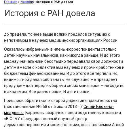
Главная
»
Новости
»
История с РАН довела
История с РАН довела
до предела, точнее выше всяких пределов ситуацию с
непотизмом в научных медицинских организациях России
Оказались избранными в члены-корреспонденты столько
детей научных начальников, как никогда раньше. И до этого
меднаучначальники бесстыдно передавали свои должности
детям вместе с коллективами научных и прочих работников и
бюджетным финансированием. И до этого все терпели. Но,
видимо, гной давал себя знать. Не случайно же президент
предупреждал перед выборами своих манагеров — не ходите
в академию. Все равно пошли. И дети пошли.
Пришлось обратиться к старой директиве правительства
(постановление №568 от 5 июля 2013 г.).
Сняли Блохина-
младшего
, Барановы сохраняют свои родственные позиции.
«В ФГБУ «Государственный научный центр
дерматовенерологии и косметологии», возглавляемом Анной