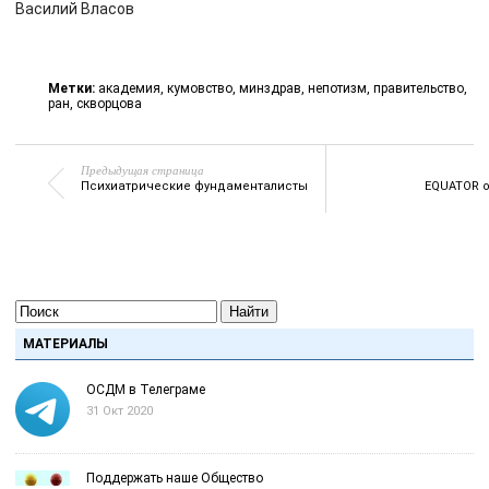
Василий Власов
Метки:
академия
,
кумовство
,
минздрав
,
непотизм
,
правительство
,
ран
,
скворцова
Предыдущая страница
Психиатрические фундаменталисты
EQUATOR 
Найти
МАТЕРИАЛЫ
ОСДМ в Телеграме
31 Окт 2020
Поддержать наше Общество