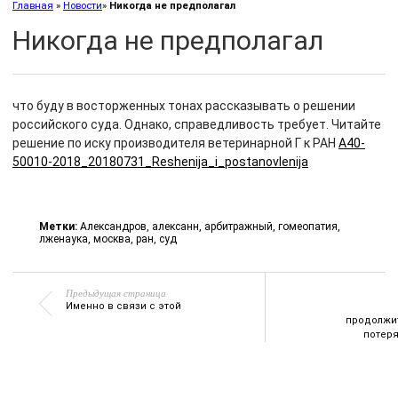
Главная
»
Новости
»
Никогда не предполагал
Никогда не предполагал
что буду в восторженных тонах рассказывать о решении
российского суда. Однако, справедливость требует. Читайте
решение по иску производителя ветеринарной Г к РАН
A40-
50010-2018_20180731_Reshenija_i_postanovlenija
Метки:
Александров
,
алексанн
,
арбитражный
,
гомеопатия
,
лженаука
,
москва
,
ран
,
суд
Предыдущая страница
Именно в связи с этой
продолжи
потер