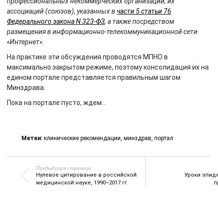
профессиональных некоммерческих организаций, их
ассоциаций (союзов), указанных в
части 5 статьи 76
Федерального закона N 323-ФЗ
, а также посредством
размещения в информационно-телекоммуникационной сети
«Интернет».
На практике эти обсуждения проводятся МПНО в
максимально закрытом режиме, поэтому консолидация их на
едином портале представляется правильным шагом
Минздрава.
Пока на портале пусто, ждем…
Метки:
клинические рекомендации
,
минздрав
,
портал
Предыдущая страница
Нулевое цитирование в российской
Уроки эпид
медицинской науке, 1990–2017 гг.
п