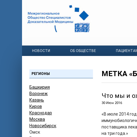
НОВОСТИ
ОБ ОБЩЕСТВЕ
ПАЦИЕНТА
МЕТКА «
РЕГИОНЫ
Башкирия
Воронеж
Что мы и 
Казань
30 Июн 2016
Киров
Краснодар
«В июле 2014 го
Москва
иммунобиологиче
Новосибирск
поставщика лека
Омск
на три года.»