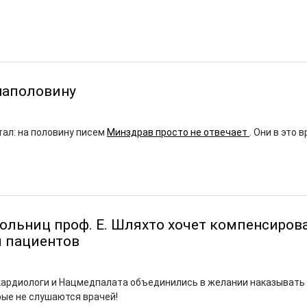
наполовину
ал: на половину писем
Минздрав просто не отвечает
. Они в это 
ольниц проф. Е. Шляхто хочет компенсиров
 пациентов
 кардиологи и Нацмедпалата объединились в желании наказывать
рые не слушаются врачей!