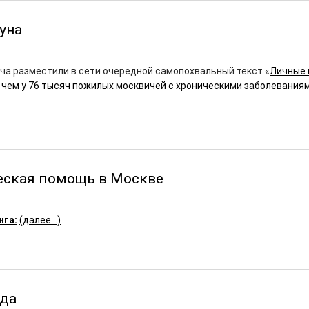
уна
ча разместили в сети очередной самопохвальный текст «
Личные 
 чем у 76 тысяч пожилых москвичей с хроническими заболевания
еская помощь в Москве
нга:
(далее…)
ада