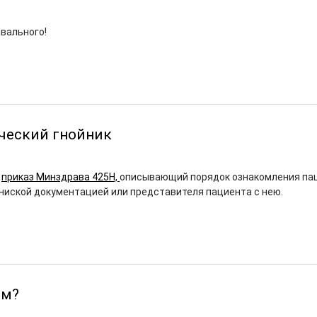
авального!
ческий гнойник
л
приказ Минздрава 425Н,
описывающий порядок ознакомления па
ниской документацией или представителя пациента с нею.
ем?