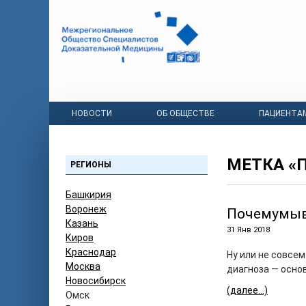
НОВОСТИ
ОБ ОБЩЕСТВЕ
ПАЦИЕНТА
МЕТКА «
РЕГИОНЫ
Башкирия
Воронеж
Почемумы
Казань
31 Янв 2018
Киров
Краснодар
Ну или не совсе
Москва
диагноза — осно
Новосибирск
(далее…)
Омск