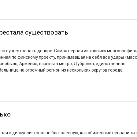
рестала существовать
ла существовать де-юре. Самая первая из «новых» многопрофил
енная по финскому проекту, принимавшая на себя все удары «мас
рнобыль, Армения, взрывы в метро, Дубровка, единственная
ольница на огромный регион из нескольких округов города.
лько
авли в дискуссию вполне благолепную, как обиженные неправиль