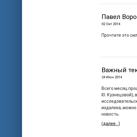
Павел Воро
02 Окт 2014
Прочтите это си
Важный те
24 Июн 2014
Всего месяц про
Ю. Кузнецовой),
исследовательск
издалека, можно 
новость.
(далее…)