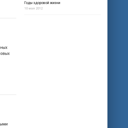
Годы здоровой жизни
10 мая 2012
ьных
совых
ными