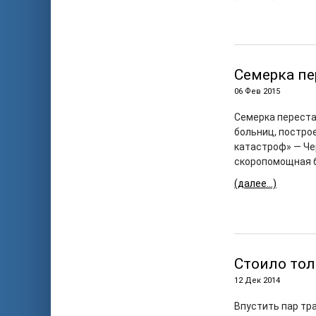
Семерка пе
06 Фев 2015
Семерка переста
больниц, постро
катастроф» — Че
скоропомощная б
(далее…)
Стоило то
12 Дек 2014
Впустить пар тр