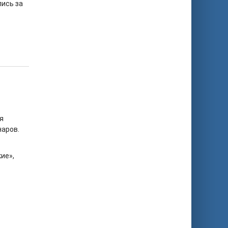
ись за
я
наров.
ие»,