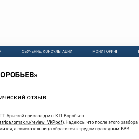
М
ОБУЧЕНИЕ, КОНСУЛЬТАЦИИ
МОНИТОРИНГ
ВОРОБЬЕВ»
ический отзыв
.Т. Арьевой прислал д.м.н. К.П. Воробьев
trica.tomsk.ru/review_VKP.pdf
). Надеюсь, что после этого разбора
мится, а соискательница обратится к трудам праведным. ВВВ