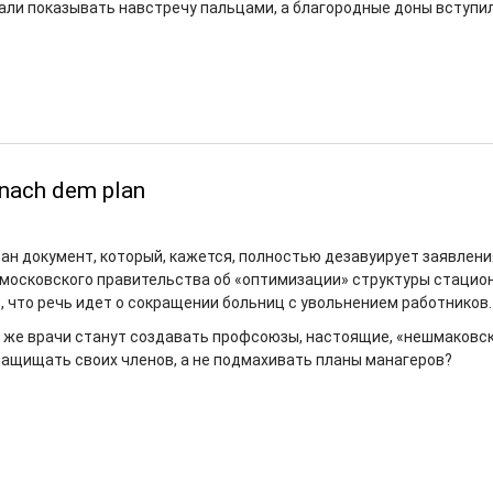
ли показывать навстречу пальцами, а благородные доны вступил
 nach dem plan
ван документ, который, кажется, полностью дезавуирует заявлени
московского правительства об «оптимизации» структуры стацио
, что речь идет о сокращении больниц с увольнением работников.
а же врачи станут создавать профсоюзы, настоящие, «нешмаковск
защищать своих членов, а не подмахивать планы манагеров?