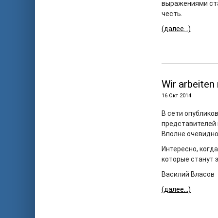
выражениями ста
честь.
(далее…)
Wir arbeiten
16 Окт 2014
В сети опублико
представителей 
Вполне очевидно
Интересно, когд
которые станут 
Василий Власов
(далее…)