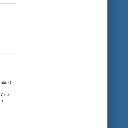
ибо О.
 И вот
…)