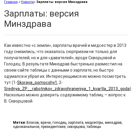
Главная
»
Новости
»
Зарплаты: версия Минздрава
Зарплаты: версия
Минздрава
Как известно «с земли», зарплаты врачей и медсестер в 2013
году снизились, что оказалось сюрпризом не только для
получателей, но и для «давателей», вроде Скворцовой и
Голодец. В результате Минздрав быстренько разместил на
своем сайте таблицы с данными о зарплате, но быстро
одумался и убрал их. Интересующимся их можно посмотреть
тут (1-
Skoraya_pomocshy1
, 2-
Srednya_ZP__rabotnikov_zdravohraneniya_1_kvartla_2013_goda
).
Насколько можно доверять содержимому таблиц — вопрос к
В. Скворцовой.
Метки:
Власов
,
врачи
,
голодец
,
зарплата
,
медсестры
,
минздрав
,
одноканальное
,
президентские
,
скворцова
,
таблицы