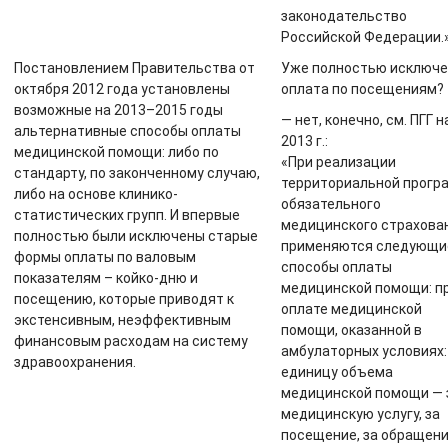
законодательство
Российской Федерации.
Постановлением Правительства от
Уже полностью исключ
октября 2012 года установлены
оплата по посещениям?
возможные на 2013–2015 годы
— нет, конечно, см. ПГГ н
альтернативные способы оплаты
2013 г.:
медицинской помощи: либо по
«При реализации
стандарту, по законченному случаю,
территориальной прогр
либо на основе клинико-
обязательного
статистических групп. И впервые
медицинского страхова
полностью были исключены старые
применяются следующи
формы оплаты по валовым
способы оплаты
показателям – койко-дню и
медицинской помощи: п
посещению, которые приводят к
оплате медицинской
экстенсивным, неэффективным
помощи, оказанной в
финансовым расходам на систему
амбулаторных условиях: 
здравоохранения.
единицу объема
медицинской помощи — 
медицинскую услугу, за
посещение, за обращен