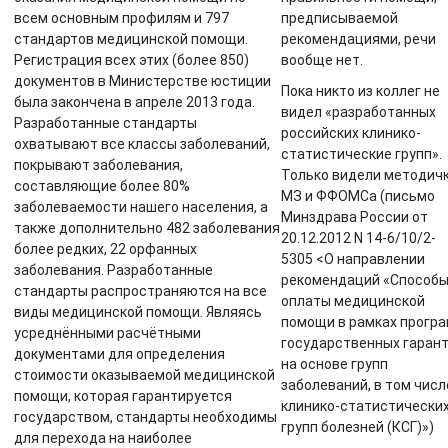
всем основным профилям и 797
предписываемой
стандартов медицинской помощи.
рекомендациями, речи
Регистрация всех этих (более 850)
вообще нет.
документов в Министерстве юстиции
Пока никто из коллег не
была закончена в апреле 2013 года.
видел «разработанных
Разработанные стандарты
российских клинико-
охватывают все классы заболеваний,
статистические групп».
покрывают заболевания,
Только видели методич
составляющие более 80%
МЗ и ФФОМСа (письмо
заболеваемости нашего населения, а
Минздрава России от
также дополнительно 482 заболевания
20.12.2012 N 14-6/10/2-
более редких, 22 орфанных
5305 <О направлении
заболевания. Разработанные
рекомендаций «Способ
стандарты распространяются на все
оплаты медицинской
виды медицинской помощи. Являясь
помощи в рамках прогр
усреднёнными расчётными
государственных гаран
документами для определения
на основе групп
стоимости оказываемой медицинской
заболеваний, в том числ
помощи, которая гарантируется
клинико-статистически
государством, стандарты необходимы
групп болезней (КСГ)»)
для перехода на наиболее