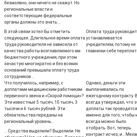
безмолвно, они ничего не скажут. Но
региональные власти и
соответствующие федеральные
органы должны это знать.…
В этой связи хотел бы отметить
Оплата труда руководи
следующее. Длительное время оплата
устанавливается
труда руководителя не зависела от
учредителем, потому не
качества работы возглавляемого им
главнюки себе перепла
бюджетного учреждения, при этом
зачастую многократно и без всяких
оснований превышала оплату труда
сотрудников.…
Что получилось, например, с
Однако, деньги эти
доплатами медицинским работникам
выплачивались по
первичного звена и «Скорой помощи»?
ежегодному контракту. 
Эти известные 5 тысяч, 10 тысяч, 3
всегда утверждал, что э
тысячи и 6 тысяч рублей. Эти
доплаты так проводятс
обязательства переданы на
именно для того, чтобы 
региональный уровень…
всегда можно было
отобрать. Вот, теперь
… Средства выделили? Выделили. Не
контракт исчез, и… Мех