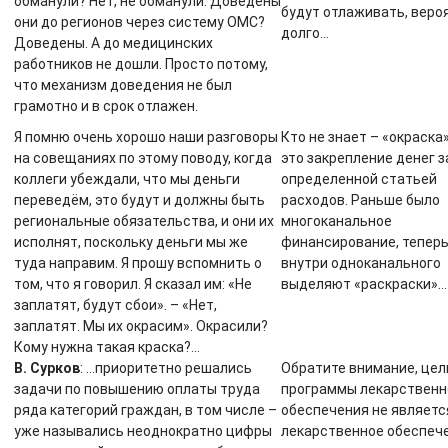
обманули? Нет, не обманули. Доведены
будут отлаживать, веро
они до регионов через систему ОМС?
долго…
Доведены. А до медицинских
работников не дошли. Просто потому,
что механизм доведения не был
грамотно и в срок отлажен.
Я помню очень хорошо наши разговоры
Кто не знает – «окраска
на совещаниях по этому поводу, когда
это закрепление денег з
коллеги убеждали, что мы деньги
определенной статьей
переведём, это будут и должны быть
расходов. Раньше было
региональные обязательства, и они их
многоканальное
исполнят, поскольку деньги мы же
финансирование, тепер
туда направим. Я прошу вспомнить о
внутри одноканального
том, что я говорил. Я сказал им: «Не
выделяют «раскраски»…
заплатят, будут сбои». – «Нет,
заплатят. Мы их окрасим». Окрасили?
Кому нужна такая краска?…
В. Сурков
: …приоритетно решались
Обратите внимание, це
задачи по повышению оплаты труда
программы лекарственн
ряда категорий граждан, в том числе –
обеспечения не являетс
уже назывались неоднократно цифры
лекарственное обеспече