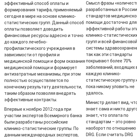
Смысл фразы «количест
эффективный способ оплаты и
разработанных в России
формирования тарифа, применяемый
стандартов медицинско
сегодня в мире на основе клинико-
помощи достаточно для
статистических групп. Данный способ
эффективной работы эт
оплаты позволяет доводить
клинико-статистически
финансовые ресурсы адресно и точно
групп и всей финансово
до каждого лечебно-
системы здравоохранен
профилактического учреждения в
так как эти стандарты
зависимости от профиля и
покрывают более 70%
медицинской помощи и форм оказания
заболеваний, входящих 
медицинской помощи и формирует
каждую клинико-
антизатратные механизмы, при этом
статистическую группу.
полностью осуществляется по
пока никому уловить не
конечному результату деятельности,
удалось.
таким образом позволяя внедрять
эффективные контракты.
Министр делает вид, чт
знает сама и никто друг
Впервые к ноябрю 2012 года при
знает, что оплата по
участии экспертов Всемирного банка
стандартам – это ровно
были разработаны российские
наоборот по отношению 
клинико-статистические группы. По
DRG. Если считать DRG
данным международных экспертов,