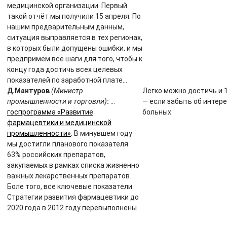
медицинской организации. Первый
такой отчёт мы получили 15 апреля. По
нашим предварительным данным,
ситуация выправляется в тех регионах,
в которых были допущены ошибки, и мы
предпримем все шаги для того, чтобы к
концу года достичь всех целевых
показателей по заработной плате…
Д.Мантуров
(Министр
Легко можно достичь и 
промышленности и торговли)
:
…
— если забыть об интер
госпрограмма «Развитие
больных
фармацевтики и медицинской
промышленности»
. В минувшем году
мы достигли планового показателя
63% российских препаратов,
закупаемых в рамках списка жизненно
важных лекарственных препаратов.
Боле того, все ключевые показатели
Стратегии развития фармацевтики до
2020 года в 2012 году перевыполнены.