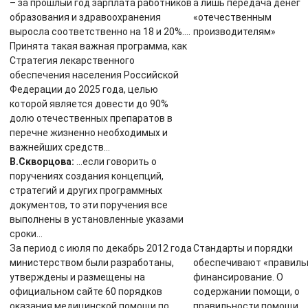
– за прошлый год зарплата работников
а лишь передача денег
образования и здравоохранения
«отечественным
выросла соответственно на 18 и 20%….
производителям»
Принята такая важная программа, как
Стратегия лекарственного
обеспечения населения Российской
Федерации до 2025 года, целью
которой является довести до 90%
долю отечественных препаратов в
перечне жизненно необходимых и
важнейших средств…
В.Скворцова:
…если говорить о
поручениях создания концепций,
стратегий и других программных
документов, то эти поручения все
выполнены в установленные указами
сроки…
За период с июля по декабрь 2012 года
Стандарты и порядки
министерством были разработаны,
обеспечивают «правиль
утверждены и размещены на
финансирование. О
официальном сайте 60 порядков
содержании помощи, о
оказания медицинской помощи по
правильности помощи,