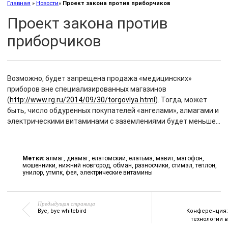
Главная
»
Новости
»
Проект закона против приборчиков
Проект закона против
приборчиков
Возможно, будет запрещена продажа «медицинских»
приборов вне специализированных магазинов
(
http://www.rg.ru/2014/09/30/torgovlya.html
). Тогда, может
быть, число обдуренных покупателей «ангелами», алмагами и
электрическими витаминами с заземлениями будет меньше…
Метки:
алмаг
,
диамаг
,
елатомский
,
елатьма
,
мавит
,
магофон
,
мошенники
,
нижний новгород
,
обман
,
разносчики
,
стимэл
,
теплон
,
унилор
,
утмпк
,
фея
,
электрические витамины
Предыдущая страница
Bye, bye whitebird
Конференция
технологии 