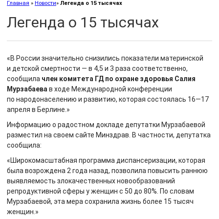
Главная
»
Новости
»
Легенда о 15 тысячах
Легенда о 15 тысячах
«В России значительно снизились показатели материнской
и детской смертности — в 4,5 и 3 раза соответственно,
сообщила
член комитета ГД по охране здоровья Салия
Мурзабаева
в ходе Международной конференции
по народонаселению и развитию, которая состоялась 16—17
апреля в Берлине.»
Информацию о радостном докладе депутатки Мурзабаевой
разместил на своем сайте Минздрав. В частности, депутатка
сообщила:
«Широкомасштабная программа диспансеризации, которая
была возрождена 2 года назад, позволила повысить раннюю
выявляемость злокачественных новообразований
репродуктивной сферы у женщин с 50 до 80%. По словам
Мурзабаевой, эта мера сохранила жизнь более 15 тысяч
женщин.»