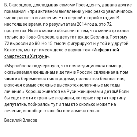
В. Скворцова, докладывая самому Президенту, давала другие
показания: «при активном выявлении у нас резко увеличилось
число раннего выявления – на первой-второй стадии. В
настоящее время, по результатам 2014 года, это 72
процента». Но это можно объяснить тем, что министр ехала
только до Ново-Огарева, а депутат аж до Берлина. Поэтому
72 выросли до 80. Но 15 тысяч фигурируют и у той и у другой.
Кажется, мы тут имеем дело с вариантом «
Инфарктной
смертности Хитруна
«.
«Мурзабаева подчеркнула, что вся медицинская помощь,
оказываемая женщинам и детям в России, связанная
в том
числе
с беременностью и родами, полностью бесплатная,
включая самые сложные высокотехнологичные методы
лечения.» Хорошо живется на Руси женщинам и детям! Если
бы еще не эти странные людишки, которые портят картину
депутатке, побираясь тут и там кто сколько может на
лечение, и вообще стало бы все замечательно.
Василий Власов