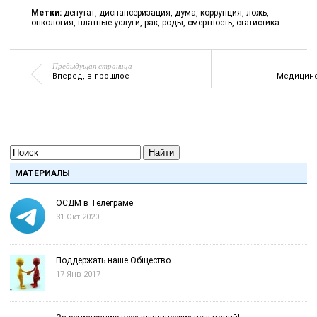
Метки:
депутат
,
диспансеризация
,
дума
,
коррупция
,
ложь
,
онкология
,
платные услуги
,
рак
,
роды
,
смертность
,
статистика
Предыдущая страница
Вперед, в прошлое
Медицинс
Найти
МАТЕРИАЛЫ
ОСДМ в Телеграме
31 Окт 2020
Поддержать наше Общество
17 Янв 2017