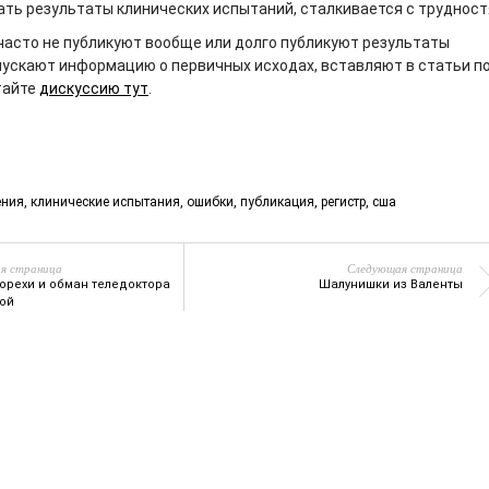
ать результаты клинических испытаний, сталкивается с трудност
часто не публикуют вообще или долго публикуют результаты
пускают информацию о первичных исходах, вставляют в статьи п
тайте
дискуссию тут
.
ения
,
клинические испытания
,
ошибки
,
публикация
,
регистр
,
сша
я страница
Следующая страница
 орехи и обман теледоктора
Шалунишки из Валенты
ой