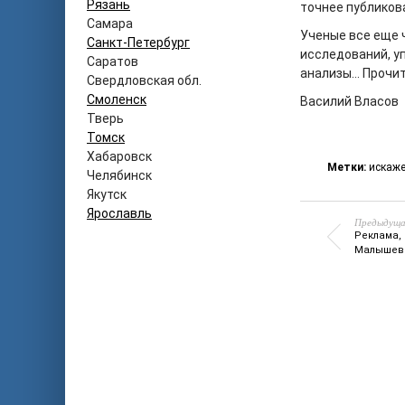
Рязань
точнее публиков
Самара
Ученые все еще 
Санкт-Петербург
исследований, у
Саратов
анализы… Прочи
Свердловская обл.
Смоленск
Василий Власов
Тверь
Томск
Хабаровск
Метки:
искаж
Челябинск
Якутск
Ярославль
Предыдуща
Реклама,
Малышев