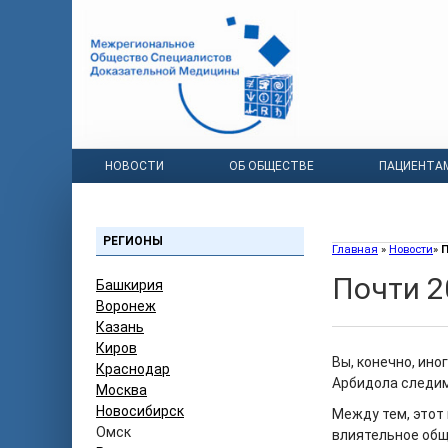
НОВОСТИ
ОБ ОБЩЕСТВЕ
ПАЦИЕНТА
РЕГИОНЫ
Главная
»
Новости
»
П
Почти 20
Башкирия
Воронеж
Казань
Киров
Вы, конечно, ино
Краснодар
Арбидола следим
Москва
Новосибирск
Между тем, этот
Омск
влиятельное общ