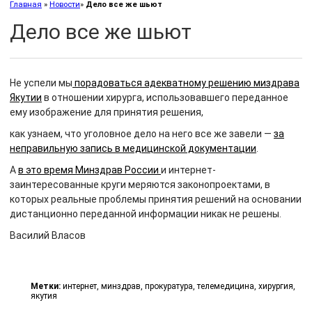
Главная
»
Новости
»
Дело все же шьют
Дело все же шьют
Не успели мы
порадоваться адекватному решению миздрава
Якутии
в отношении хирурга, использовавшего переданное
ему изображение для принятия решения,
как узнаем, что уголовное дело на него все же завели —
за
неправильную запись в медицинской документации
.
А
в это время Минздрав России
и интернет-
заинтересованные круги меряются законопроектами, в
которых реальные проблемы принятия решений на основании
дистанционно переданной информации никак не решены.
Василий Власов
Метки:
интернет
,
минздрав
,
прокуратура
,
телемедицина
,
хирургия
,
якутия