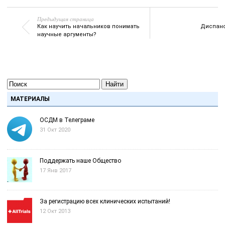
Предыдущая страница
Как научить начальников понимать
Диспанс
научные аргументы?
Найти
МАТЕРИАЛЫ
ОСДМ в Телеграме
31 Окт 2020
Поддержать наше Общество
17 Янв 2017
За регистрацию всех клинических испытаний!
12 Окт 2013