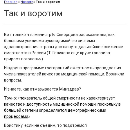
Главная
»
Новости
»
Так и воротим
Так и воротим
Вот только что министр В. Скворцова рассказывала, как
большими усилиями руководимой ею системы
здравоохранения страны достигнуто дальнейшее снижение
смертности в России (Т. Голикова еще круче говорила:
прирост поголовья)
И вдруг в программе госгарантий смертность пропадает из
числа показателей качества медицинской помощи. Возникли
вопросы.
И знаете, как отмазывается Минздрав?
Точно: «
показатель общей смертности не характеризует
качество и доступность медицинской помощи, поскольку в
большей степени определяется демографическими
процессами
»
Воистину: если не съедим, то подотремся