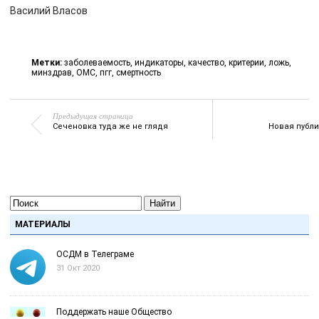
Василий Власов
Метки:
заболеваемость
,
индикаторы
,
качество
,
критерии
,
ложь
,
минздрав
,
ОМС
,
пгг
,
смертность
Предыдущая страница
Сеченовка туда же не глядя
Новая публи
Найти
МАТЕРИАЛЫ
ОСДМ в Телеграме
31 Окт 2020
Поддержать наше Общество